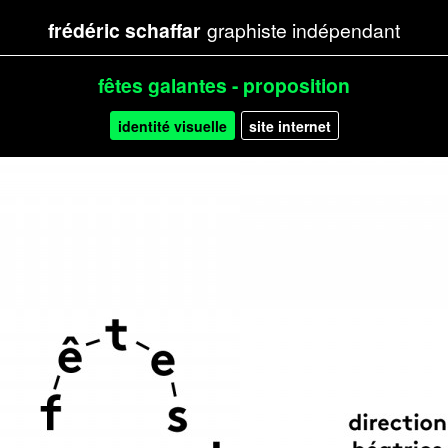
frédéric schaffar
graphiste indépendant
fêtes galantes - proposition
identité visuelle
(onglet
site internet
actif)