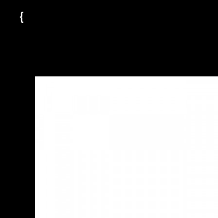
{
tabs