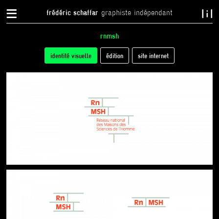
{
}
frédéric schaffar
graphiste indépendant
rnmsh
tabs
identité visuelle
(onglet
édition
site internet
actif)