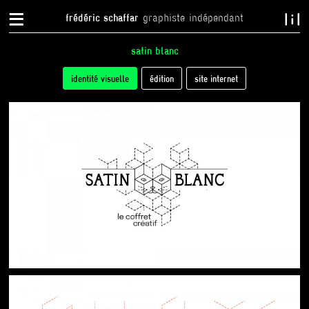
{
}
frédéric schaffar
graphiste indépendant
satin blanc
tabs
identité visuelle
(onglet
édition
site internet
actif)