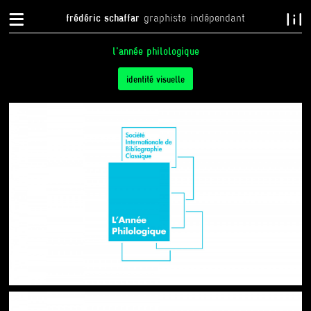
{
}
frédéric schaffar
graphiste indépendant
l'année philologique
tabs
identité visuelle
(onglet
actif)