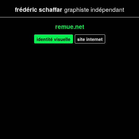
frédéric schaffar
graphiste indépendant
remue.net
identité visuelle
(onglet
site internet
actif)