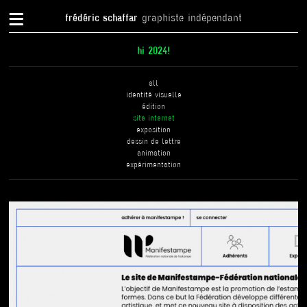
{
frédéric schaffar
graphiste indépendant
hi 2024!
all
identité visuelle
édition
site internet
exposition
dessin de lettre
animation
expérimentation